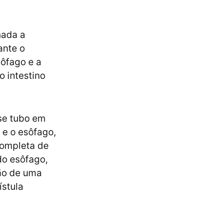
nada a
ante o
sôfago e a
 intestino
se tubo em
, e o esôfago,
completa de
do esôfago,
ão de uma
ístula