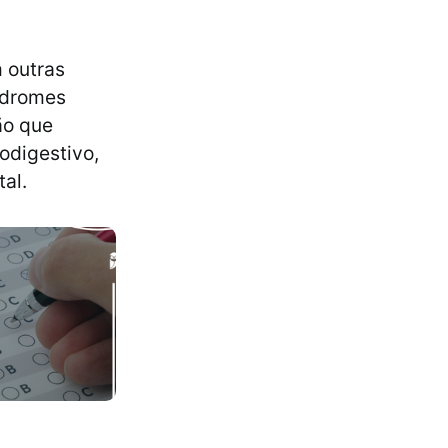
 outras
ndromes
ão que
odigestivo,
al.