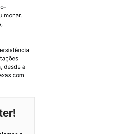
io-
ulmonar.
,
ersistência
ntações
a, desde a
lexas com
ter!