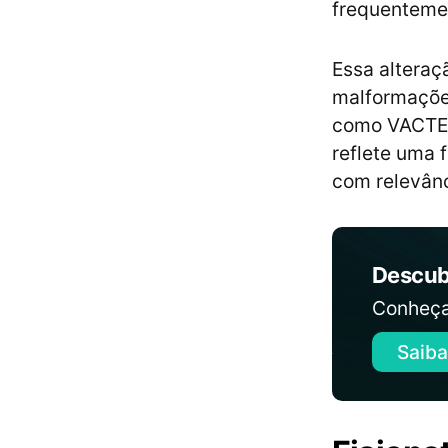
frequentemen
Essa alteraç
malformaçõe
como VACTER
reflete uma 
com relevânc
Descub
Conheça
Saiba