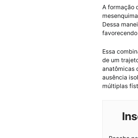
A formação da
mesenquimais
Dessa maneir
favorecendo
Essa combina
de um trajet
anatômicas d
ausência iso
múltiplas fís
Ins