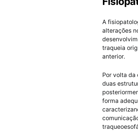
Fisiopa
A fisiopatol
alterações n
desenvolvime
traqueia ori
anterior.
Por volta da
duas estrutur
posteriorme
forma adequa
caracterizan
comunicação 
traqueoesofá