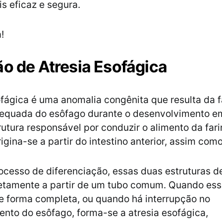
s eficaz e segura.
!
ão de Atresia Esofágica
ofágica é uma anomalia congênita que resulta da f
equada do esôfago durante o desenvolvimento em
rutura responsável por conduzir o alimento da far
igina-se a partir do intestino anterior, assim com
ocesso de diferenciação, essas duas estruturas 
retamente a partir de um tubo comum. Quando es
e forma completa, ou quando há interrupção no
nto do esôfago, forma-se a atresia esofágica,
Fonte: UpToDate