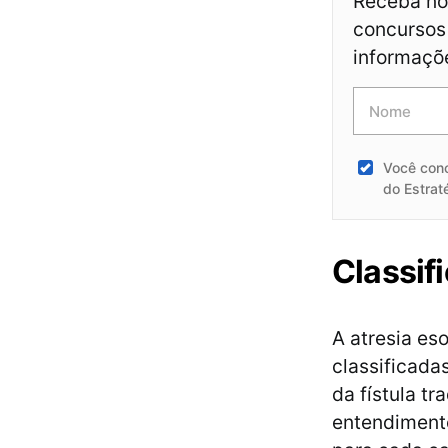
Receba not
concursos 
informaçõ
Você con
do Estrat
Classif
A atresia es
classificada
da fístula tr
entendimento