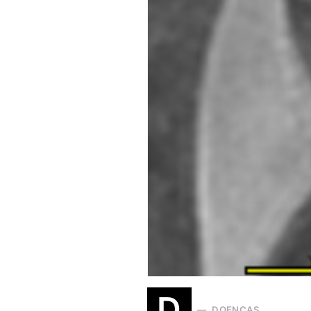
D
DOENÇAS