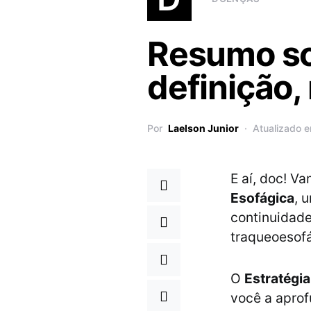
Resumo so
definição,
Por
Laelson Junior
Atualizado 
E aí, doc! V
Esofágica
, 
continuidade
traqueoesof
O
Estratégi
você a aprof