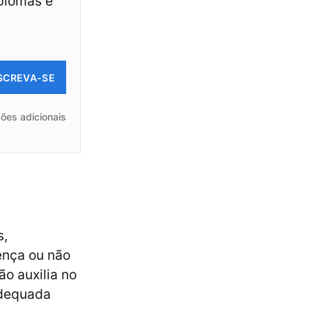
iplomas e
SCREVA-SE
ões adicionais
s,
ença ou não
ão auxilia no
adequada