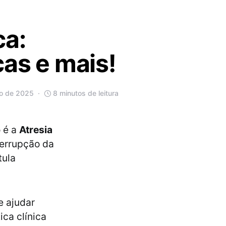
ca:
cas e mais!
ro de 2025
8 minutos de leitura
o é a
Atresia
terrupção da
tula
e ajudar
ca clínica