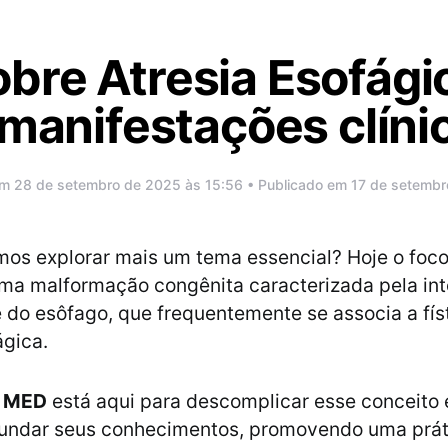
bre Atresia Esofági
 manifestações clíni
em 28 de setembro de 2025 às 15:56 • Publicado em 17 de setemb
amos explorar mais um tema essencial? Hoje o foc
uma malformação congênita caracterizada pela in
 do esôfago, que frequentemente se associa a fís
ágica.
a MED
está aqui para descomplicar esse conceito 
undar seus conhecimentos, promovendo uma práti