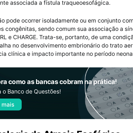
te associada a fístula traqueoesofágica.
ão pode ocorrer isoladamente ou em conjunto com
s congênitas, sendo comum sua associação a sí
L e CHARGE. Trata-se, portanto, de uma condiç
falha no desenvolvimento embrionário do trato aer
ia clínica e impacto importante no período neonat
ra como as bancas cobram na prática!
 o Banco de Questões!
 mais