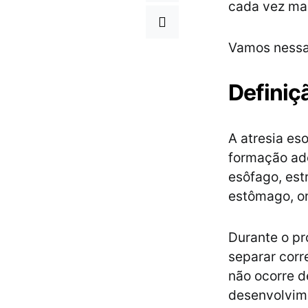
cada vez mai
Vamos nessa
Definiç
A atresia es
formação ad
esôfago, est
estômago, or
Durante o pr
separar cor
não ocorre d
desenvolvime