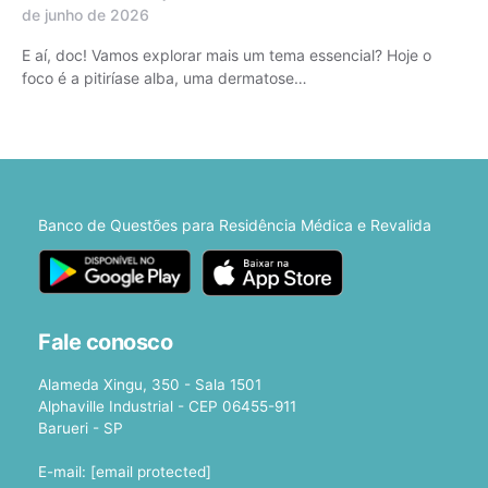
de junho de 2026
E aí, doc! Vamos explorar mais um tema essencial? Hoje o
foco é a pitiríase alba, uma dermatose…
Banco de Questões para Residência Médica e Revalida
Fale conosco
Alameda Xingu, 350 - Sala 1501
Alphaville Industrial - CEP 06455-911
Barueri - SP
E-mail:
[email protected]