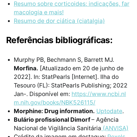
Resumo sobre corticoides: indicações, far
macologia e mais!
Resumo de dor ciática (ciatalgia)
Referências bibliográficas:
Murphy PB, Bechmann S, Barrett MJ.
Morfina.
[Atualizado em 20 de junho de
2022]. In: StatPearls [Internet]. Ilha do
Tesouro (FL): StatPearls Publishing; 2022
Jan-. Disponível em:
https://www.ncbi.nl
m.nih.gov/books/NBK526115/
Morphine: Drug information.
Uptodate
.
Bulário profissional Dimorf
– Agência
Nacional de Vigilância Sanitária
(ANVISA)
Crédito da imagem em destaque:
Pexels