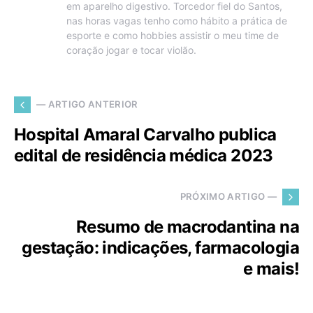
em aparelho digestivo. Torcedor fiel do Santos,
nas horas vagas tenho como hábito a prática de
esporte e como hobbies assistir o meu time de
coração jogar e tocar violão.
— ARTIGO ANTERIOR
Hospital Amaral Carvalho publica
edital de residência médica 2023
PRÓXIMO ARTIGO —
Resumo de macrodantina na
gestação: indicações, farmacologia
e mais!