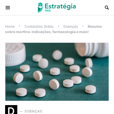
Procurar:
Home
Conteúdos Grátis
Doenças
Resumo
sobre morfina: indicações, farmacologia e mais!
D
DOENÇAS