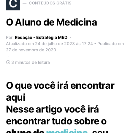
C
CONTEÚDOS GRÁTIS
O Aluno de Medicina
Por
Redação - Estratégia MED
Atualizado em 24 de julho de 2023 às 17:24 • Publicado em
27 de novembro de 2020
3 minutos de leitura
O que você irá encontrar
aqui
Nesse artigo você irá
encontrar tudo sobre o
aluno de
medicina
, seu