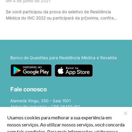
em 4 de junho de 2021
Se você participou da prova do seletivo de Residência
Médica do INC 2022 ou participará da pr[oxima, confira…
Banco de Questões para Residência Médica e Revalida
Fale conosco
Alameda Xingu, 350 - Sala 1501
Alphaville Industrial - CEP 06455-911
Barueri - SP
E-mail:
[email protected]