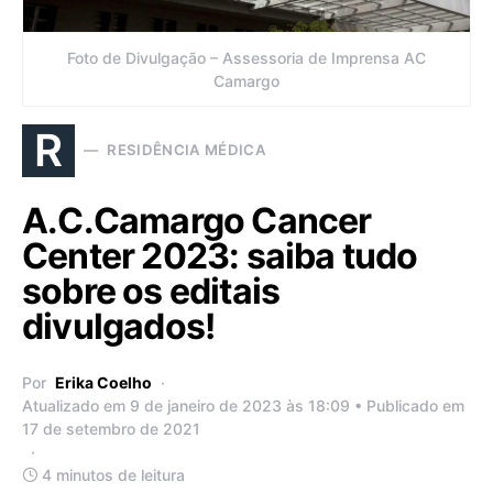
Foto de Divulgação – Assessoria de Imprensa AC
Camargo
R
RESIDÊNCIA MÉDICA
A.C.Camargo Cancer
Center 2023: saiba tudo
sobre os editais
divulgados!
Por
Erika Coelho
Atualizado em 9 de janeiro de 2023 às 18:09 • Publicado em
17 de setembro de 2021
4 minutos de leitura