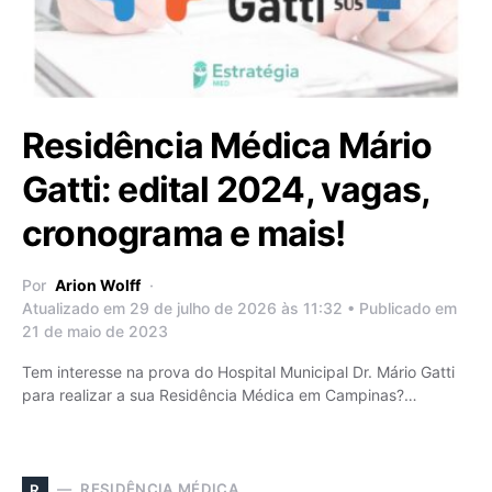
Residência Médica Mário
Gatti: edital 2024, vagas,
cronograma e mais!
Por
Arion Wolff
Atualizado em 29 de julho de 2026 às 11:32 • Publicado em
21 de maio de 2023
Tem interesse na prova do Hospital Municipal Dr. Mário Gatti
para realizar a sua Residência Médica em Campinas?…
RESIDÊNCIA MÉDICA
R