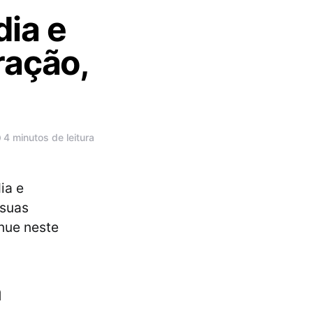
ia e
ração,
4 minutos de leitura
ia e
 suas
inue neste
a