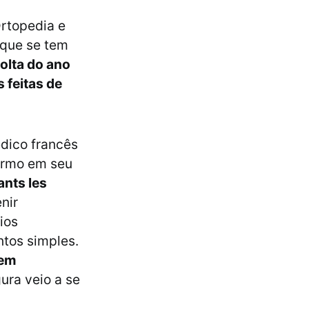
Ortopedia e
 que se tem
volta do ano
s feitas de
édico francês
termo em seu
ants les
nir
ios
tos simples.
 em
gura veio a se