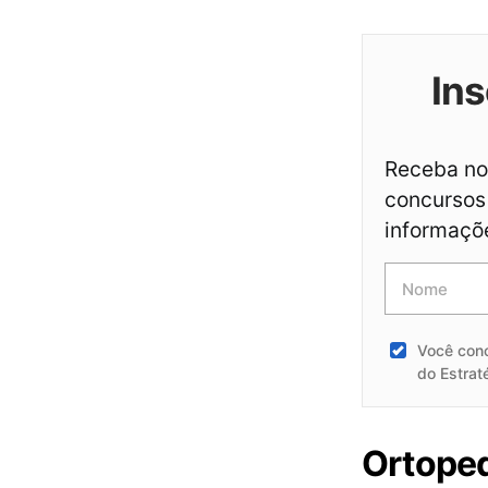
Ins
Receba not
concursos 
informaçõ
Você con
do Estrat
Ortoped