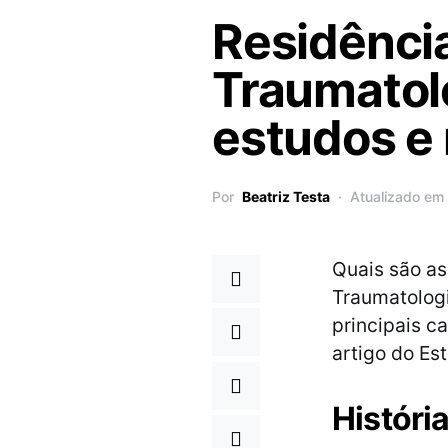
Residênci
Traumatolo
estudos e 
Por
Beatriz Testa
Atualizado em 
Quais são as
Traumatologi
principais c
artigo do Es
Históri