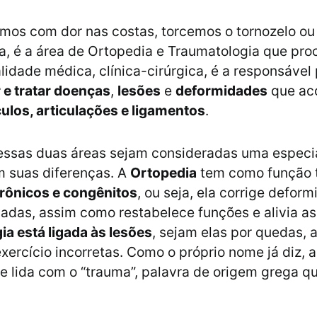
mos com dor nas costas, torcemos o tornozelo ou
, é a área de Ortopedia e Traumatologia que pro
lidade médica, clínica-cirúrgica, é a responsável 
 e tratar doenças
,
lesões
e
deformidades
que ac
los, articulações e ligamentos
.
ssas duas áreas sejam consideradas uma especia
m suas diferenças. A
Ortopedia
tem como função t
rônicos e congênitos
, ou seja, ela corrige defor
sadas, assim como restabelece funções e alivia as
a está ligada às lesões
, sejam elas por quedas, 
exercício incorretas. Como o próprio nome já diz, a
e lida com o “trauma”, palavra de origem grega qu