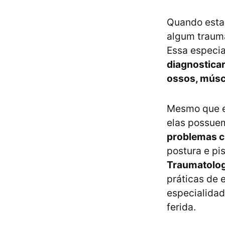
Quando esta
algum trauma
Essa especia
diagnosticar
ossos, múscu
Mesmo que e
elas possue
problemas c
postura e pi
Traumatologi
práticas de 
especialidad
ferida.