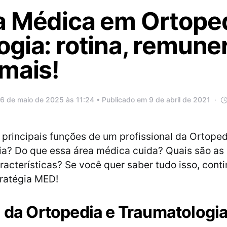
a Médica em Ortoped
gia: rotina, remune
mais!
6 de maio de 2025 às 11:24 • Publicado em 9 de abril de 2021
 principais funções de um profissional da Ortoped
a? Do que essa área médica cuida? Quais são as
aracterísticas? Se você quer saber tudo isso, cont
tratégia MED!
a da Ortopedia e Traumatologi