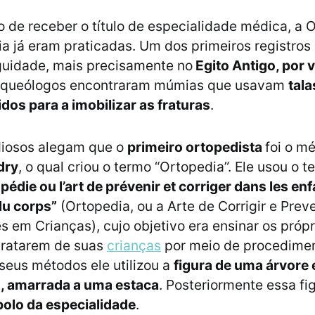
de receber o título de especialidade médica, a 
a já eram praticadas. Um dos primeiros registros
guidade, mais precisamente no
Egito Antigo, por 
Arqueólogos encontraram múmias que usavam
tala
dos para a imobilizar as fraturas
.
diosos alegam que o
primeiro ortopedista
foi o m
dry
, o qual criou o termo “Ortopedia”. Ele usou o 
pédie ou l’art de prévenir et corriger dans les enf
du corps”
(Ortopedia, ou a Arte de Corrigir e Preve
 em Crianças), cujo objetivo era ensinar os própr
 tratarem de suas
crianças
por meio de procedimen
 seus métodos ele utilizou a
figura de uma árvore
, amarrada a uma estaca
. Posteriormente essa fi
olo da especialidade
.