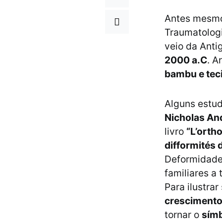
Antes mesmo 
Traumatologi
veio da Anti
2000 a.C
. 
bambu e teci
Alguns estu
Nicholas An
livro
“L’ortho
difformités 
Deformidades
familiares a
Para ilustrar
crescimento
tornar o
símb