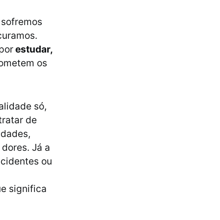
 sofremos
curamos.
por
estudar,
ometem os
lidade só,
ratar de
midades,
 dores. Já a
acidentes ou
e significa