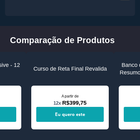
Comparação de Produtos
ive - 12
Banco 
Curso de Reta Final Revalida
Resumos
A partir de
R$399,75
12x
Eu quero este