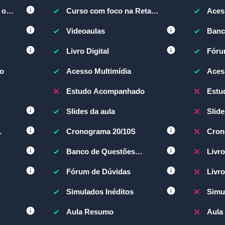
 o
Curso com foco na Reta
Aces
Final
Videoaulas
Banc
(BQE
Livro Digital
Fóru
o
Acesso Multimídia
Aces
Estudo Acompanhado
Estu
Slides da aula
Slide
Cronograma 20/10S
Cron
Banco de Questões
Livr
(BQEV)
Fórum de Dúvidas
Livro
Simulados Inéditos
Simu
Aula Resumo
Aula