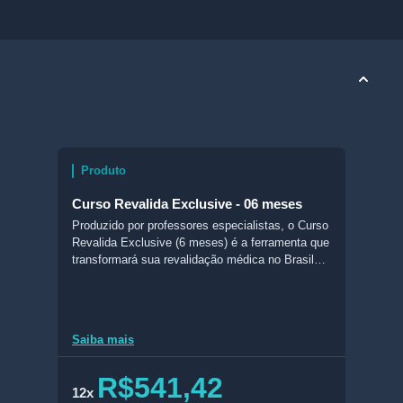
Produto
Curso Revalida Exclusive - 06 meses
Produzido por professores especialistas, o Curso
Revalida Exclusive (6 meses) é a ferramenta que
transformará sua revalidação médica no Brasil
em realidade. Com conteúdo completo e
atualizado, esse curso conta com livros digitais
feitos com foco no Revalida, slides, aulas em
vídeo, acesso ao Banco de Questões do
Saiba mais
Revalida do Estratégia MED (BQMED), e muito
mais!
R$541,42
12x