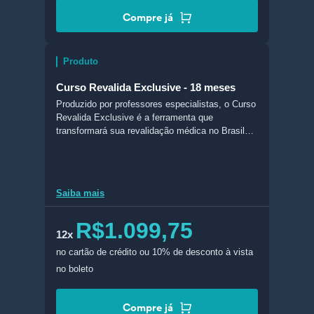
Compre já
Produto
Curso Revalida Exclusive - 18 meses
Produzido por professores especialistas, o Curso
Revalida Exclusive é a ferramenta que
transformará sua revalidação médica no Brasil
em realidade. Com conteúdo completo e
atualizado, esse curso conta com livros digitais
feitos com foco no Revalida, slides, aulas em
vídeo, acesso ao Banco de Questões do
Saiba mais
Revalida do Estratégia MED (BQMED), e muito
mais!
R$1.099,75
12x
no cartão de crédito
ou 10% de desconto à vista
no boleto
Compre já