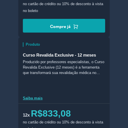
no cartão de crédito
ou 10% de desconto à vista
no boleto
Compre já
Produto
Curso Revalida Exclusive - 12 meses
Produzido por professores especialistas, o Curso
Revalida Exclusive (12 meses) é a ferramenta
que transformará sua revalidação médica no
Brasil em realidade. Com conteúdo completo e
atualizado, esse curso conta com livros digitais
feitos com foco no Revalida, slides, aulas em
vídeo, acesso ao Banco de Questões do
Saiba mais
Revalida do Estratégia MED (BQMED), e muito
mais!
R$833,08
12x
no cartão de crédito
ou 10% de desconto à vista