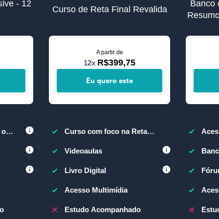
ive - 12
Banco 
Curso de Reta Final Revalida
Resumos
A partir de
R$399,75
12x
Eu quero este
 o
Curso com foco na Reta
Aces
Final
Videoaulas
Banc
Livro Digital
Fóru
Acesso Multimídia
Aces
o
Estudo Acompanhado
Estu