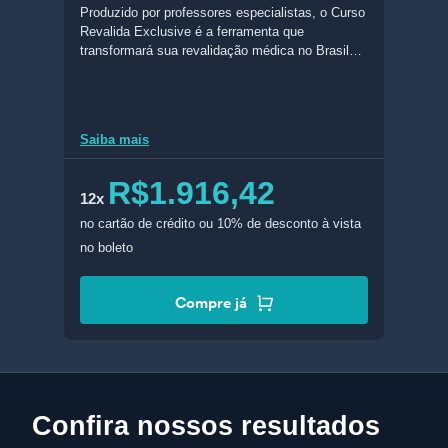
Produzido por professores especialistas, o Curso
Revalida Exclusive é a ferramenta que
transformará sua revalidação médica no Brasil
em realidade. Com conteúdo completo e
atualizado, esse curso conta com livros digitais
feitos com foco no Revalida, slides, aulas em
vídeo, acesso ao Banco de Questões do
Saiba mais
Revalida do Estratégia MED (BQMED), e muito
mais!
R$1.916,42
12x
no cartão de crédito
ou 10% de desconto à vista
no boleto
Compre já
Confira nossos resultados