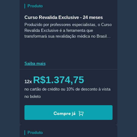
Produto
Curso Revalida Exclusive - 24 meses
Produzido por professores especialistas, o Curso
Revalida Exclusive é a ferramenta que
transformará sua revalidação médica no Brasil
em realidade. Com conteúdo completo e
atualizado, esse curso conta com livros digitais
feitos com foco no Revalida, slides, aulas em
vídeo, acesso ao Banco de Questões do
Saiba mais
Revalida do Estratégia MED (BQMED), e muito
mais!
R$1.374,75
12x
no cartão de crédito
ou 10% de desconto à vista
no boleto
Compre já
Produto