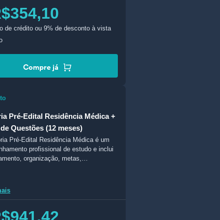
$354,10
o de crédito
ou 9% de desconto à vista
o
Compre já
to
ia Pré-Edital Residência Médica +
de Questões (12 meses)
ria Pré-Edital Residência Médica é um
hamento profissional de estudo e inclui
jamento, organização, metas,
amento e comunicação com mentores.
mais
$941,42