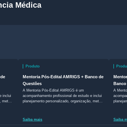
ncia Médica
Produto
Produ
 de
Mentoria Pós-Edital AMRIGS + Banco de
Mento
Questões
Banco
A Mentoria Pós-Edital AMRIGS é um
A Mento
 inclui
acompanhamento profissional de estudo e inclui
acompan
, metas,
planejamento personalizado, organização, metas,
planeja
ores.
monitoramento e comunicação com mentores.
monitor
Saiba mais
Saiba 