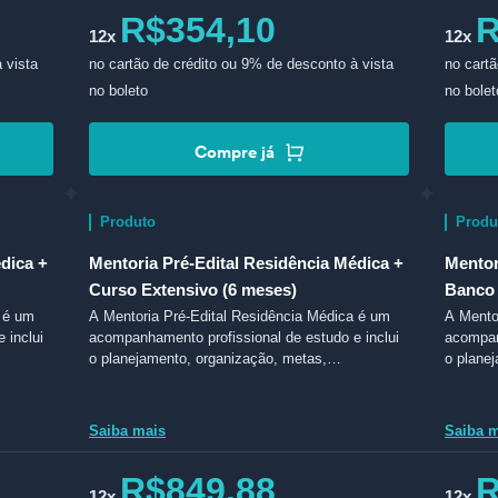
R$354,10
R
12x
12x
 vista
no cartão de crédito
ou 9% de desconto à vista
no cartã
no boleto
no bolet
Compre já
Produto
Produ
dica +
Mentoria Pré-Edital Residência Médica +
Mentor
Curso Extensivo (6 meses)
Banco 
a é um
A Mentoria Pré-Edital Residência Médica é um
A Mento
 inclui
acompanhamento profissional de estudo e inclui
acompan
o planejamento, organização, metas,
o plane
ores.
monitoramento e comunicação com mentores.
monitor
Saiba mais
Saiba 
R$849,88
R
12x
12x