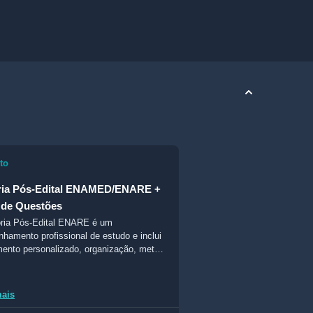
to
ria Pós-Edital ENAMED/ENARE +
 de Questões
ria Pós-Edital ENARE é um
hamento profissional de estudo e inclui
mento personalizado, organização, metas,
amento e comunicação com mentores.
mais