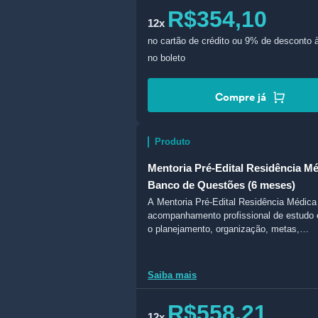
R$354,10
12x
no cartão de crédito
ou 9% de desconto à
no boleto
Compre já
Produto
Mentoria Pré-Edital Residência Mé
Banco de Questões (6 meses)
A Mentoria Pré-Edital Residência Médic
acompanhamento profissional de estudo e
o planejamento, organização, metas,
monitoramento e comunicação com ment
Saiba mais
R$558,21
12x