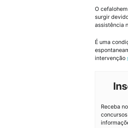
O cefalohem
surgir devid
assistência 
É uma cond
espontaneam
intervenção
Ins
Receba not
concursos 
informaçõ