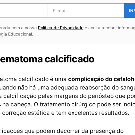
IN
corda com a nossa
Política de Privacidade
e aceita receber informaç
égia Educacional.
ematoma calcificado
atoma calcificado é uma
complicação do cefal
quando não há uma adequada reabsorção do sangu
a calcificação pelas margens do periósteo que po
na cabeça. O tratamento cirúrgico pode ser ind
e correção estética e tem excelentes resultados.
licações que podem decorrer da presença do