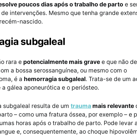
esolve poucos dias após o trabalho de parto
e s
de intervenções. Mesmo que tenha grande extens
 recém-nascido.
gia subgaleal
o rara e
potencialmente mais grave
e que não de
com a bossa serossanguínea, ou mesmo com o
oma, é a
hemorragia subgaleal
. Trata-se de um 
 a gálea aponeurótica e o periósteo.
 subgaleal resulta de um
trauma
mais relevante
parto – como uma fratura óssea, por exemplo – e 
umas horas após o trabalho de parto. Pode levar
angue e, consequentemente, ao choque hipovolêm