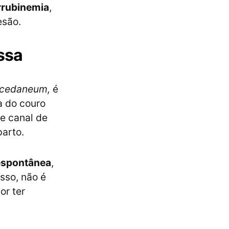
irrubinemia
,
esão.
ssa
ccedaneum,
é
a do couro
e canal de
parto.
espontânea
,
sso, não é
or ter