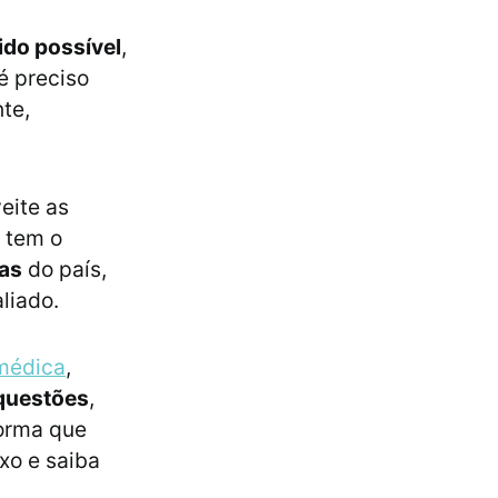
ido possível
,
é preciso
te,
eite as
 tem o
das
do país,
aliado.
 médica
,
questões
,
orma que
xo e saiba