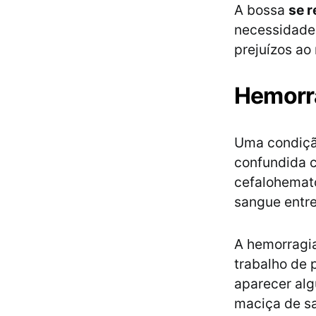
A bossa
se r
necessidade 
prejuízos ao
Hemorra
Uma condiçã
confundida 
cefalohemat
sangue entre
A hemorragia
trabalho de 
aparecer alg
maciça de s