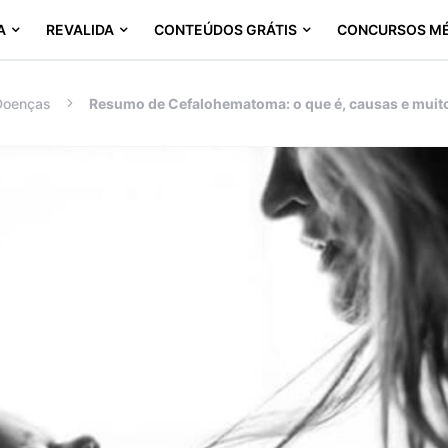
A
REVALIDA
CONTEÚDOS GRÁTIS
CONCURSOS M
Doenças
Resumo de Cefalohematoma: o que é, causas e muit