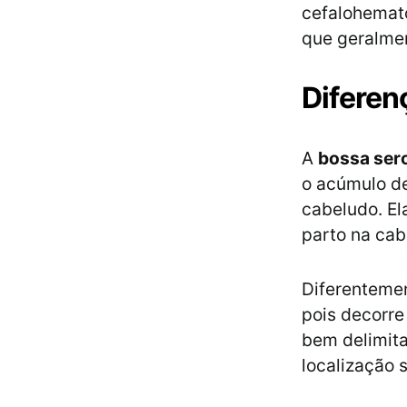
cefalohemat
que geralme
Diferen
A
bossa ser
o acúmulo d
cabeludo. El
parto na cab
Diferenteme
pois decorre
bem delimita
localização