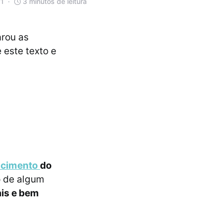
21
3 minutos de leitura
rou as
 este texto e
scimento
do
o de algum
ais e bem