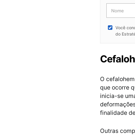
Você con
do Estrat
Cefaloh
O cefalohem
que ocorre 
inicia-se um
deformações 
finalidade d
Outras comp