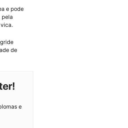
ea e pode
 pela
lvica.
egride
dade de
ter!
iplomas e