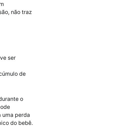
em
ão, não traz
ve ser
acúmulo de
durante o
pode
 a uma perda
ico do bebê.