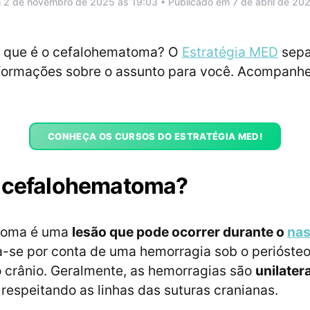
 2 de novembro de 2025 às 19:03 • Publicado em 7 de abril de 20
o que é o cefalohematoma? O
Estratégia MED
sepa
nformações sobre o assunto para você. Acompanhe
CONHEÇA OS CURSOS DO ESTRATÉGIA MED!
é cefalohematoma?
toma é uma
lesão que pode ocorrer durante o
na
-se por conta de uma hemorragia sob o perióste
 crânio. Geralmente, as hemorragias são
unilater
, respeitando as linhas das suturas cranianas.