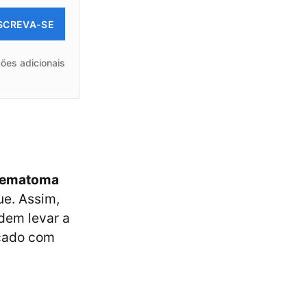
SCREVA-SE
ões adicionais
ohematoma
e. Assim,
dem levar a
icado com