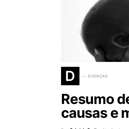
D
DOENÇAS
Resumo de
causas e m