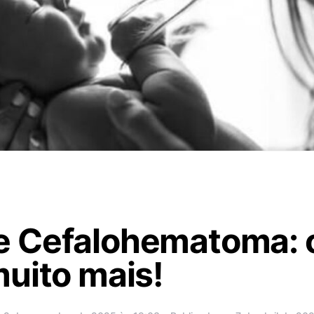
 Cefalohematoma: o
uito mais!