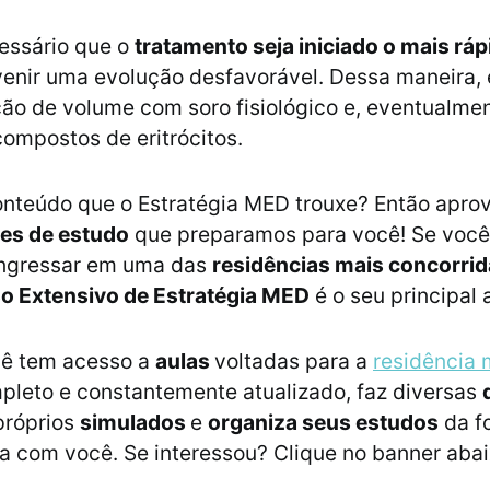
essário que o
tratamento seja iniciado o mais ráp
venir uma evolução desfavorável. Dessa maneira, 
ção de volume com soro fisiológico e, eventualmen
compostos de eritrócitos.
nteúdo que o Estratégia MED trouxe? Então aprov
es de estudo
que preparamos para você! Se você
 ingressar em uma das
residências mais concorri
o Extensivo de Estratégia MED
é o seu principal 
cê tem acesso a
aulas
voltadas para a
residência
pleto e constantemente atualizado, faz diversas
próprios
simulados
e
organiza seus estudos
da f
 com você. Se interessou? Clique no banner abai