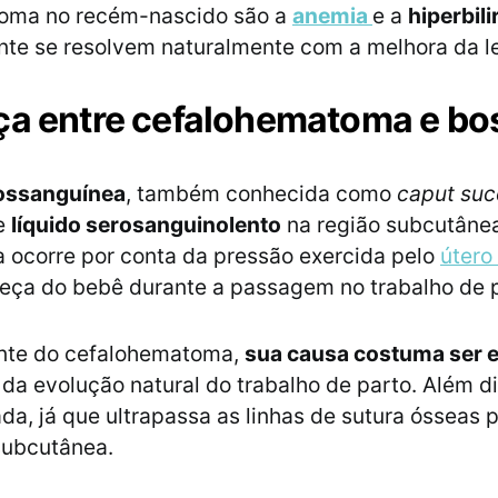
oma no recém-nascido são a
anemia
e a
hiperbil
nte se resolvem naturalmente com a melhora da l
ça entre cefalohematoma e bo
ossanguínea
, também conhecida como
caput su
e
líquido serosanguinolento
na região subcutâne
a ocorre por conta da pressão exercida pelo
útero
eça do bebê durante a passagem no trabalho de 
nte do cefalohematoma,
sua causa costuma ser 
 da evolução natural do trabalho de parto. Além di
da, já que ultrapassa as linhas de sutura ósseas p
 subcutânea.