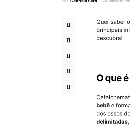
Por
Gabriela Sarti
Atualizado em
Quer saber 
principais i
descubra!
O que 
Cefalohema
bebê
e forma
dos ossos do
delimitadas