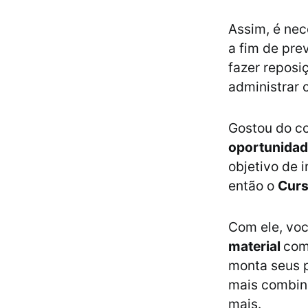
Assim, é nec
a fim de pre
fazer reposi
administrar 
Gostou do co
oportunidad
objetivo de
então o
Curs
Com ele, vo
material
com
monta seus 
mais combina
mais.