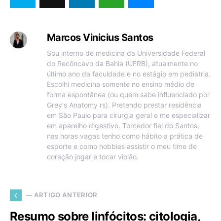
Marcos Vinicius Santos
Sou interno de medicina da Universidade Federal
do Recôncavo da Bahia (UFRB), atualmente no
último ano da faculdade e no estágio em pediatria.
Escolhi medicina somente no ensino médio de
forma espontânea (ou quem sabe influenciado por
Grey's Anatomy rs). Pretendo prestar residência
em São Paulo para cirurgia geral e me especializar
em aparelho digestivo. Torcedor fiel do Santos,
nas horas vagas tenho como hábito a prática de
esporte e como hobbies assistir o meu time de
coração jogar e tocar violão.
— ARTIGO ANTERIOR
Resumo sobre linfócitos: citologia,