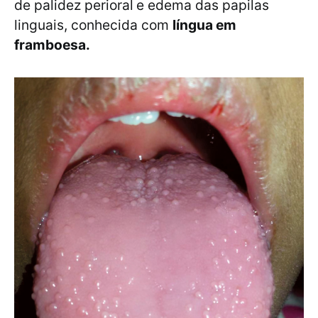
de palidez perioral
e edema das papilas
linguais, conhecida com
língua em
framboesa.