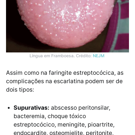
Língua em Framboesa
.
Crédito:
NEJM
Assim como na faringite estreptocócica, as
complicações na escarlatina podem ser de
dois tipos:
Supurativas:
abscesso peritonsilar,
bacteremia, choque tóxico
estreptocócico, meningite, pioartrite,
endocardite, osteomielite, peritonite,