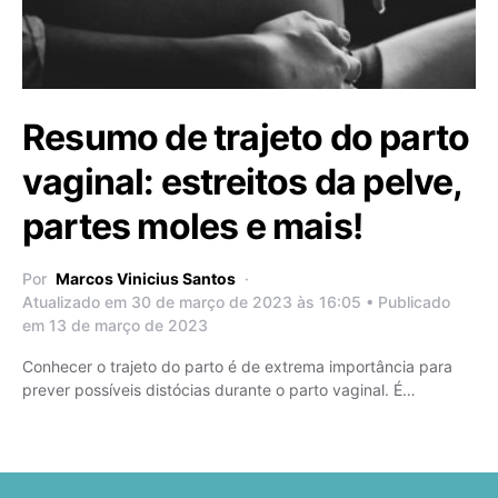
Resumo de trajeto do parto
vaginal: estreitos da pelve,
partes moles e mais!
Por
Marcos Vinicius Santos
Atualizado em 30 de março de 2023 às 16:05 • Publicado
em 13 de março de 2023
Conhecer o trajeto do parto é de extrema importância para
prever possíveis distócias durante o parto vaginal. É…