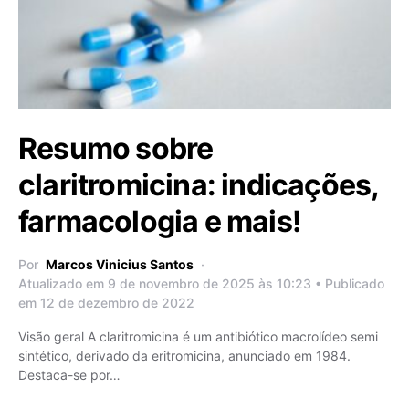
Resumo sobre
claritromicina: indicações,
farmacologia e mais!
Por
Marcos Vinicius Santos
Atualizado em 9 de novembro de 2025 às 10:23 • Publicado
em 12 de dezembro de 2022
Visão geral A claritromicina é um antibiótico macrolídeo semi
sintético, derivado da eritromicina, anunciado em 1984.
Destaca-se por…