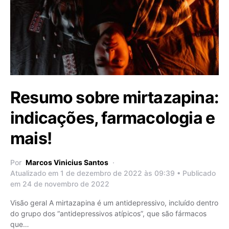
Resumo sobre mirtazapina:
indicações, farmacologia e
mais!
Por
Marcos Vinicius Santos
Atualizado em 1 de dezembro de 2022 às 09:39 • Publicado
em 24 de novembro de 2022
Visão geral A mirtazapina é um antidepressivo, incluído dentro
do grupo dos “antidepressivos atípicos”, que são fármacos
que…