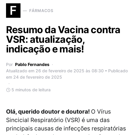
F
FÁRMACOS
Resumo da Vacina contra
VSR: atualização,
indicação e mais!
Por
Pablo Fernandes
Atualizado em 26 de fevereiro de 2025 às 08:30 • Publicado
em 24 de fevereiro de 2025
5 minutos de leitura
Olá, querido doutor e doutora!
O Vírus
Sincicial Respiratório (VSR) é uma das
principais causas de infecções respiratórias