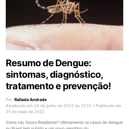
Resumo de Dengue:
sintomas, diagnóstico,
tratamento e prevenção!
Por
Rafaela Andrade
Atualizado em 24 de junho de 2022 às 12:12 • Publicado em
25 de maio de 2022
Como vai, futuro Residente? Ultimamente os casos de dengue
no Brasil tem subido e um novo genótipo do…