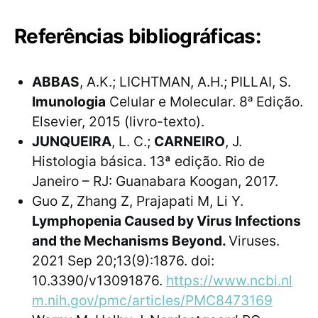
Referências bibliográficas:
ABBAS
, A.K.; LICHTMAN, A.H.; PILLAI, S.
Imunologia
Celular e Molecular. 8ᵃ Edição.
Elsevier, 2015 (livro-texto).
JUNQUEIRA
, L. C.;
CARNEIRO
, J.
Histologia básica. 13ª edição. Rio de
Janeiro – RJ: Guanabara Koogan, 2017.
Guo Z, Zhang Z, Prajapati M, Li Y.
Lymphopenia Caused by Virus Infections
and the Mechanisms Beyond.
Viruses.
2021 Sep 20;13(9):1876. doi:
10.3390/v13091876.
https://www.ncbi.nl
m.nih.gov/pmc/articles/PMC8473169