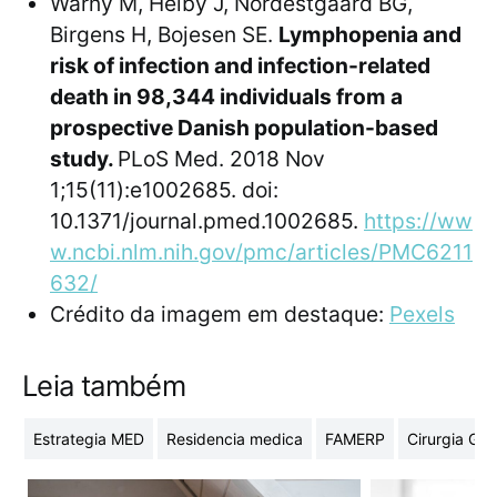
Warny M, Helby J, Nordestgaard BG,
Birgens H, Bojesen SE.
Lymphopenia and
risk of infection and infection-related
death in 98,344 individuals from a
prospective Danish population-based
study.
PLoS Med. 2018 Nov
1;15(11):e1002685. doi:
10.1371/journal.pmed.1002685.
https://ww
w.ncbi.nlm.nih.gov/pmc/articles/PMC6211
632/
Crédito da imagem em destaque:
Pexels
Leia também
Estrategia MED
Residencia medica
FAMERP
Cirurgia Ger